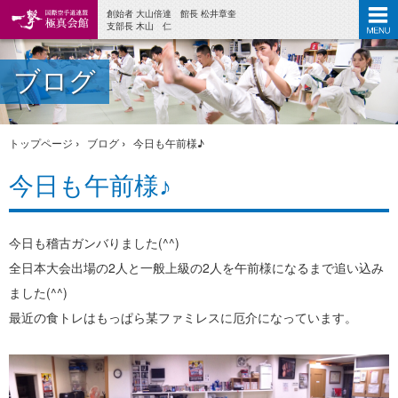
創始者 大山倍達 館長 松井章奎
支部長 木山 仁
ブログ
トップページ
ブログ
今日も午前様♪
今日も午前様♪
今日も稽古ガンバりました(^^)
全日本大会出場の2人と一般上級の2人を午前様になるまで追い込み
ました(^^)
最近の食トレはもっぱら某ファミレスに厄介になっています。