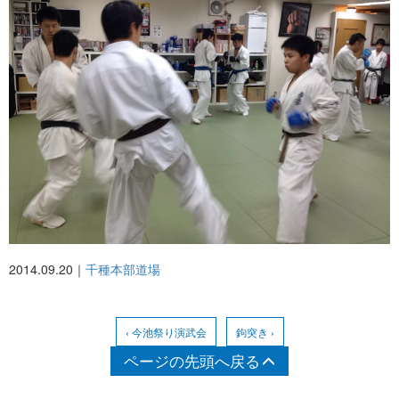
2014.09.20｜
千種本部道場
‹ 今池祭り演武会
鉤突き ›
ページの先頭へ戻る