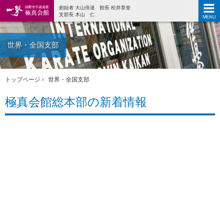
創始者 大山倍達 館長 松井章奎
支部長 木山 仁
世界・全国支部
トップページ
世界・全国支部
極真会館総本部の新着情報